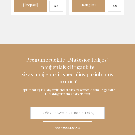
Į krepšelį
Daugiau
Prenumeruokite „Mažosios Italijos“
naujienlaiškį ir
gaukite
visas naujienas ir specialius pasiūlymus
pirmieji!
Tapkite mūsų maistą mylinčios itališkos šeimos dalimi ir gaukite
nuolaidą pirmam apsipirkimui!
PRENUMERUOTI