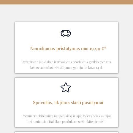
Nemokamas pristatymas nuo 19,99 €*
Apsipirkite jau dabar ir užsakytus produktus gaukite per vos
kelias valandas! *Pasiūlymas galioja iki kovo 14 d.
Specialūs, tik jums skirti pasiūlymai
Prenumeruokite mūsų naujienlaiškį ir apie vykstančias akcijas
bei naujausius itališkus produktus sužinokite pirmieji!