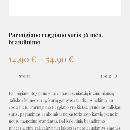
Parmigiano reggiano sūris 36 mėn.
brandinimo
14,90
€
–
54,90
€
Svoris
260 g
Parmigiano Reggiano – tai vienas iš seniausių ir žinomiausių
itališkos kilmės sūrių, kurių gamybos tradicijos nekinta jau
1000 metų. Parmigiano Reggiano yra kietas, grudėtas itališkas
sūris, pagamintas rankomis iš nepasterizuoto karvių pieno ir
net 36 mėnesius brandintas. Dėl išskirtinių brandinimo
procesų, sūrį gali valgyti net laktozės netoleruojantys žmonės.