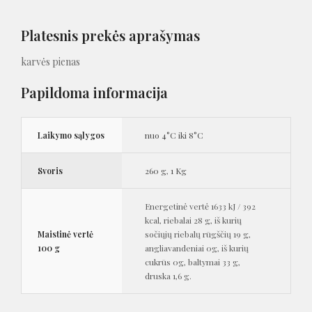
Platesnis prekės aprašymas
karvės pienas
Papildoma informacija
Laikymo sąlygos
nuo 4°C iki 8°C
Svoris
260 g
,
1 Kg
Energetinė vertė 1633 kJ / 392
kcal, riebalai 28 g, iš kurių
Maistinė vertė
sočiųjų riebalų rūgščių 19 g,
100 g
angliavandeniai 0g, iš kurių
cukrūs 0g, baltymai 33 g,
druska 1,6 g.