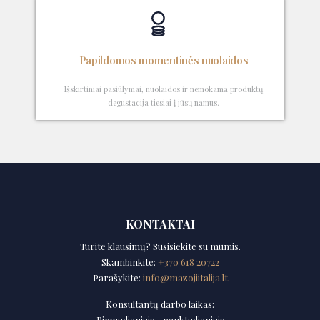
Papildomos momentinės nuolaidos
Išskirtiniai pasiūlymai, nuolaidos ir nemokama produktų
degustacija tiesiai į jūsų namus.
KONTAKTAI
Turite klausimų? Susisiekite su mumis.
Skambinkite:
+370 618 20722
Parašykite:
info@mazojiitalija.lt
Konsultantų darbo laikas:
Pirmadieniais – penktadieniais