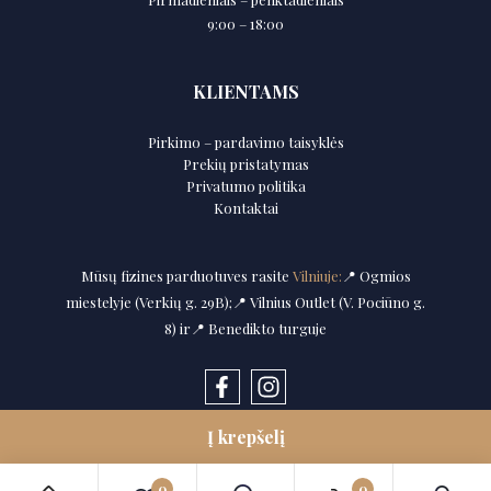
9:00 – 18:00
KLIENTAMS
Pirkimo – pardavimo taisyklės
Prekių pristatymas
Privatumo politika
Kontaktai
Mūsų fizines parduotuves rasite
Vilniuje:
📍 Ogmios
miestelyje (Verkių g. 29B);📍 Vilnius Outlet (V. Pociūno g.
8) ir📍 Benedikto turguje
Į krepšelį
0
0