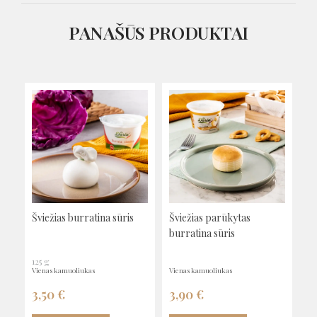
PANAŠŪS PRODUKTAI
Šviežias burratina sūris
Šviežias parūkytas
burratina sūris
125 g
vienas kamuoliukas
vienas kamuoliukas
3,50
€
3,90
€