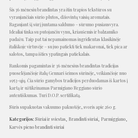
Šis 36 mėnesiu brandintas yra itin trapios tekstūros su
vyraujančiais sūrio plutos, džiovintų vaisių aromatais.
Ragaujant šį sūrį juntama saldumo – sūrumo pusiausvyra.
Idealiai tinka su putojančiu vynu, kriaušemis ir balzamiko
padažu. Taip pat tai nepamainomas ingridientas klasikinėje
itališkoje virtuvėje – su juo patiekti tiek makaronai, tiek pica ar
salotos, tampa išties ypatingais patiekalais.
Rankomis pagamintas ir 36 mėnesius brandintas tradicijas
puoselėjančioje italų Gennari šeimos sūrinėje, veikiančioje nuo
1953-ųjų. Čia sūrio gamybos tradicijos perduodamas iš kartos į
kartą ir užtikrinamas Parmigiano Reggiano sūrio
autentiškumas. Turi D.O.P. sertifikatą.
Sūris supakuotas vakuumo pakuotėje, svoris apie 260 g.
Kategorijos:
Sūriai ir sviestas
Brandinti sūriai
Parmiggiano
Karvės pieno brandinti sūriai