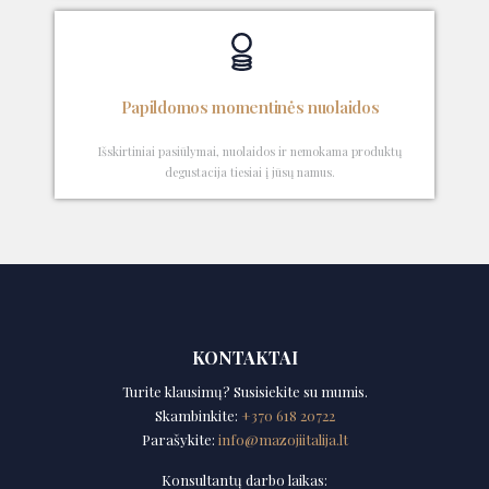
Papildomos momentinės nuolaidos
Išskirtiniai pasiūlymai, nuolaidos ir nemokama produktų
degustacija tiesiai į jūsų namus.
KONTAKTAI
Turite klausimų? Susisiekite su mumis.
Skambinkite:
+370 618 20722
Parašykite:
info@mazojiitalija.lt
Konsultantų darbo laikas: