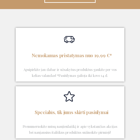
Nemokamas pristatymas nuo 19,99 €*
Apsipirkite jau dabar ir užsakytus produktus gaukite per vos
kelias valandas! *Pasiūlymas galioja iki kovo 14 d.
Specialūs, tik jums skirti pasiūlymai
Prenumeruokite mūsų naujienlaiškį ir apie vykstančias akcijas
bei naujausius itališkus produktus sužinokite pirmieji!