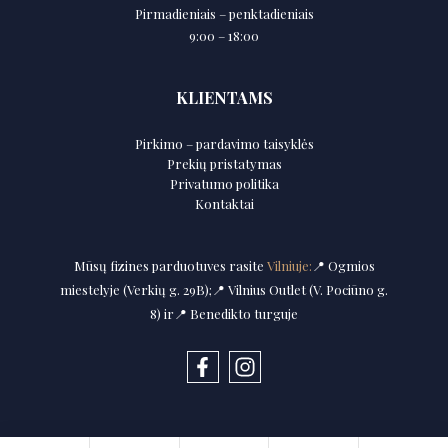
Pirmadieniais – penktadieniais
9:00 – 18:00
KLIENTAMS
Pirkimo – pardavimo taisyklės
Prekių pristatymas
Privatumo politika
Kontaktai
Mūsų fizines parduotuves rasite
Vilniuje:
📍 Ogmios
miestelyje (Verkių g. 29B);📍 Vilnius Outlet (V. Pociūno g.
8) ir📍 Benedikto turguje