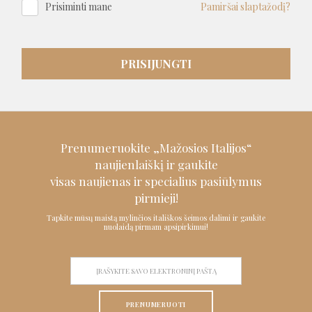
Prisiminti mane
Pamiršai slaptažodį?
PRISIJUNGTI
Prenumeruokite „Mažosios Italijos“
naujienlaiškį ir
gaukite
visas naujienas ir specialius pasiūlymus
pirmieji!
Tapkite mūsų maistą mylinčios itališkos šeimos dalimi ir gaukite
nuolaidą pirmam apsipirkimui!
PRENUMERUOTI