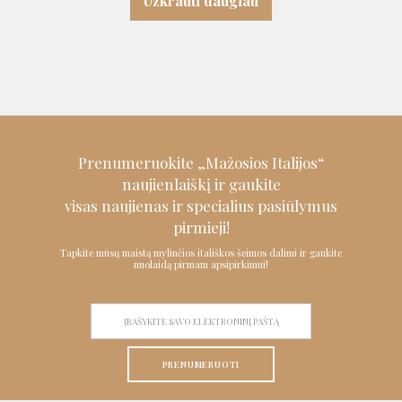
Užkrauti daugiau
Prenumeruokite „Mažosios Italijos“
naujienlaiškį ir
gaukite
visas naujienas ir specialius pasiūlymus
pirmieji!
Tapkite mūsų maistą mylinčios itališkos šeimos dalimi ir gaukite
nuolaidą pirmam apsipirkimui!
PRENUMERUOTI