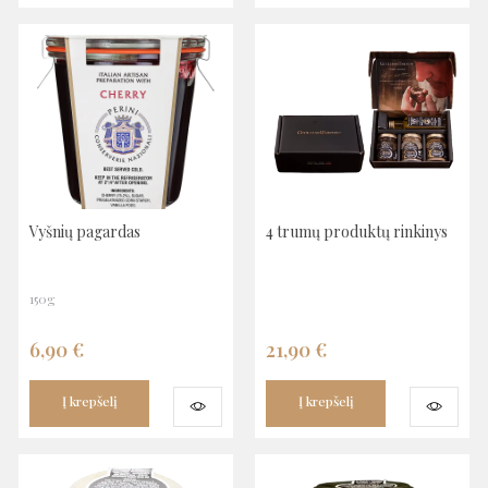
Vyšnių pagardas
4 trumų produktų rinkinys
150g
6,90
€
21,90
€
Į krepšelį
Į krepšelį