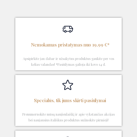
Nemokamas pristatymas nuo 19,99 €*
Apsipirkite jau dabar ir užsakytus produktus gaukite per vos
kelias valandas! *Pasiūlymas galioja iki kovo 14 d.
Specialūs, tik jums skirti pasiūlymai
Prenumeruokite mūsų naujienlaiškį ir apie vykstančias akcijas
bei naujausius itališkus produktus sužinokite pirmieji!