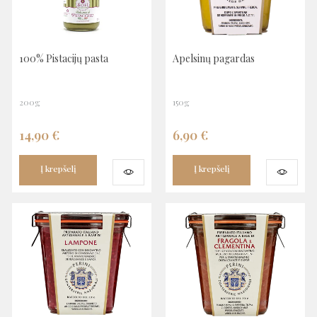
100% Pistacijų pasta
Apelsinų pagardas
200g
150g
14,90
€
6,90
€
Į krepšelį
Į krepšelį