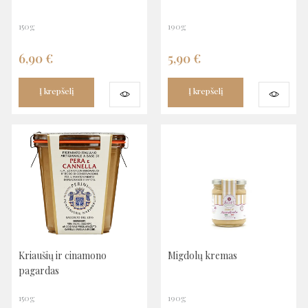
150g
190g
6,90
€
5,90
€
Į krepšelį
Į krepšelį
Kriaušių ir cinamono
Migdolų kremas
pagardas
150g
190g