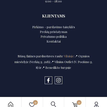
9:00 – 18:00
KLIENTAMS
Pirkimo – pardavimo taisyklės
Prekių pristatymas
Privatumo politika
Kontaktai
Mūsų fizines parduotuves rasite
Vilniuje:
📍 Ogmios
miestelyje (Verkių g. 29B);📍 Vilnius Outlet (V. Pociūno g.
8) ir📍 Benedikto turguje
0
0