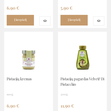
6,90
€
5,90
€
Į krepšelį
Į krepšelį
Pistacijų kremas
Pistacijų pagardas Velveti‘ Di
Pistacchio
190g
200g
6,90
€
11,90
€