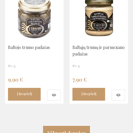
Baltojo trumo padažas
Baltųjų trumų ir parmezano
padažas
80 g
80 g
9,90
€
7,90
€
Į krepšelį
Į krepšelį