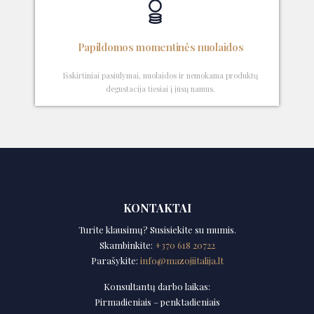
Papildomos momentinės nuolaidos
Išskirtiniai pasiūlymai, nuolaidos ir nemokama produktų
degustacija tiesiai į jūsų namus.
KONTAKTAI
Turite klausimų? Susisiekite su mumis.
Skambinkite:
+370 618 20722
Parašykite:
info@mazojiitalija.lt
Konsultantų darbo laikas:
Pirmadieniais – penktadieniais