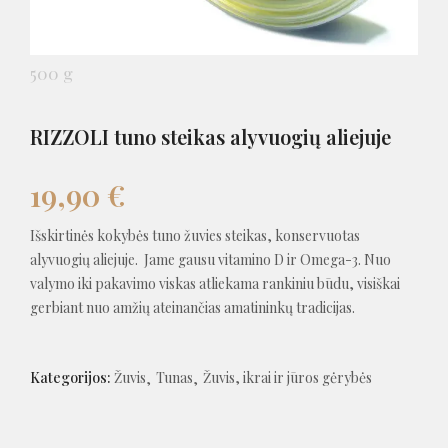
500 g
RIZZOLI tuno steikas alyvuogių aliejuje
19,90
€
Išskirtinės kokybės tuno žuvies steikas, konservuotas
alyvuogių aliejuje. Jame gausu vitamino D ir Omega-3. Nuo
valymo iki pakavimo viskas atliekama rankiniu būdu, visiškai
gerbiant nuo amžių ateinančias amatininkų tradicijas.
Kategorijos:
Žuvis
Tunas
Žuvis, ikrai ir jūros gėrybės