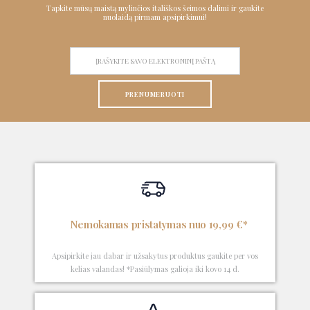
Tapkite mūsų maistą mylinčios itališkos šeimos dalimi ir gaukite
nuolaidą pirmam apsipirkimui!
PRENUMERUOTI
Nemokamas pristatymas nuo 19,99 €*
Apsipirkite jau dabar ir užsakytus produktus gaukite per vos
kelias valandas! *Pasiūlymas galioja iki kovo 14 d.