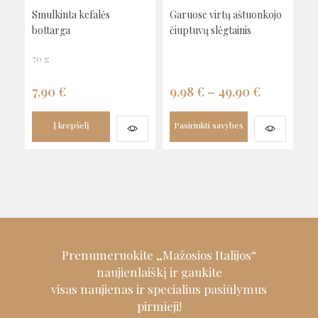
Smulkinta kefalės
Garuose virtų aštuonkojo
bottarga
čiuptuvų slėgtainis
70 g
7,90
€
9,98
€
–
49,90
€
Į krepšelį
Pasirinkti savybes
Prenumeruokite „Mažosios Italijos“
naujienlaiškį ir
gaukite
visas naujienas ir specialius pasiūlymus
pirmieji!