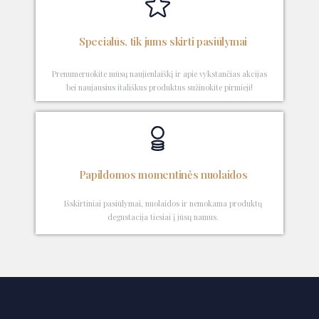
Specialūs, tik jums skirti pasiūlymai
Prenumeruokite mūsų naujienlaiškį ir apie vykstančias akcijas
bei naujausius itališkus produktus sužinokite pirmieji!
Papildomos momentinės nuolaidos
Išskirtiniai pasiūlymai, nuolaidos ir nemokama produktų
degustacija tiesiai į jūsų namus.