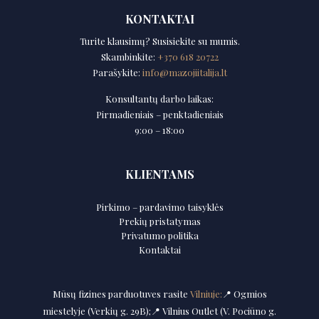
KONTAKTAI
Turite klausimų? Susisiekite su mumis.
Skambinkite:
+370 618 20722
Parašykite:
info@mazojiitalija.lt
Konsultantų darbo laikas:
Pirmadieniais – penktadieniais
9:00 – 18:00
KLIENTAMS
Pirkimo – pardavimo taisyklės
Prekių pristatymas
Privatumo politika
Kontaktai
Mūsų fizines parduotuves rasite
Vilniuje:
📍 Ogmios
miestelyje (Verkių g. 29B);📍 Vilnius Outlet (V. Pociūno g.