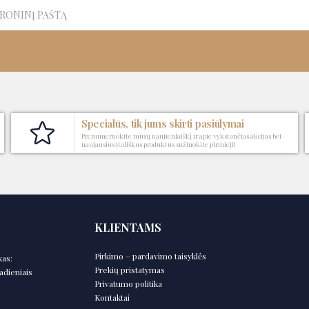
Specialūs, tik jums skirti pasiūlymai
Prenumeruokite mūsų naujienlaiškį ir apie vykstančias akcijas bei
naujausius itališkus produktus sužinokite pirmieji!
KLIENTAMS
Pirkimo – pardavimo taisyklės
kas:
Prekių pristatymas
adieniais
Privatumo politika
Kontaktai