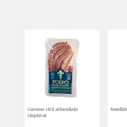
Garuose virti aštuonkojo
Smulkin
čiuptuvai