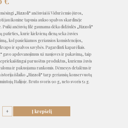
0
€
r mėsingi „Rizzoli“ ančiuviai iš Viduržemio jūros,
ti jau ikonine tapusia aukso spalvos skardinėje
. Puiki ančiuvių filė gaunama dėka didžiulės „Rizzoli“
 patirties, kurie kiekvieną dieną seka žuvies
imą, kol pasiekiamos geriausios konsistencijos,
kvapo ir spalvos savybės. Pagardinti kaparėliais.
i“ gavo apdovanojimus už naujoves ir pakavimą, taip
nepriekaištingai paruoštus produktus, kuriems žuvis
 valoma ir pakuojama rankomis. Dėmesys detalėms ir
 istorija išlaiko „Rizzoli“ tarp geriausių konservuotų
intojų Italijoje. Bruto svoris 90 g, neto svoris 51 g.
+
Į krepšelį