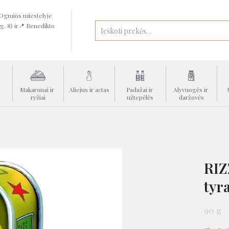
 Ogmios miestelyje
 g. 8) ir📍 Benedikto
 
Makaronai ir 
Aliejus ir actas
Padažai ir 
Alyvuogės ir 
ryžiai
užtepėlės
daržovės
RIZ
tyr
90 g