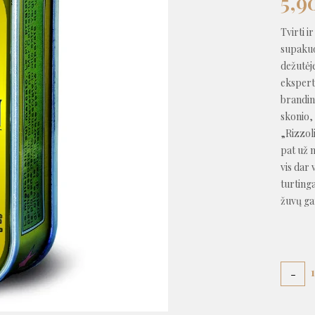
5,9
Tvirti i
supakuo
dežutėje
ekspertų
brandin
skonio, 
„Rizzol
pat už 
vis dar
turtinga
žuvų gam
-