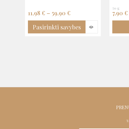
70 g
11,98
€
–
59,90
€
7,90
€
Pasirinkti savybes
PREN
T