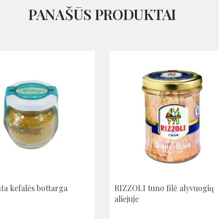
PANAŠŪS PRODUKTAI
ta kefalės bottarga
RIZZOLI tuno filė alyvuogių
aliejuje