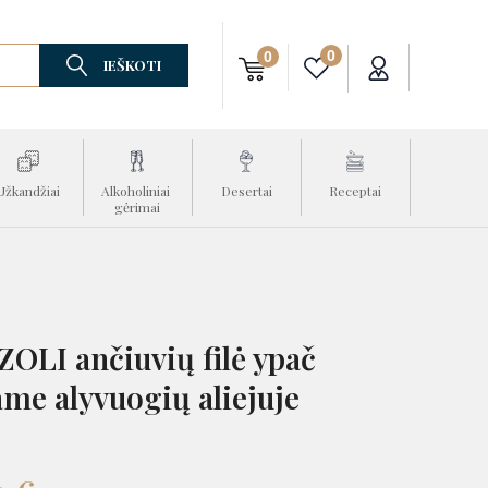
0
0
IEŠKOTI
Užkandžiai
Alkoholiniai 
Desertai
Receptai
gėrimai
ZOLI ančiuvių filė ypač
ame alyvuogių aliejuje