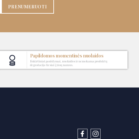
PRENUMERUOTI
Papildomos momentinės nuolaidos
Išskirtiniai pasiūlymai, nuolaidos ir nemokama produktų
degustacija tiesiai į jūsų namus.