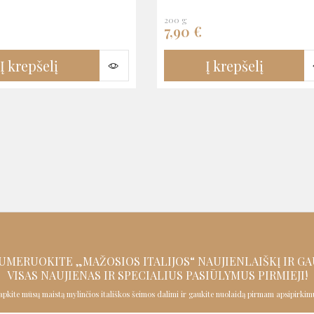
200 g
7,90
€
Į krepšelį
Į krepšelį
UMERUOKITE „MAŽOSIOS ITALIJOS“ NAUJIENLAIŠKĮ IR
GA
VISAS NAUJIENAS IR SPECIALIUS PASIŪLYMUS PIRMIEJI!
apkite mūsų maistą mylinčios itališkos šeimos dalimi ir gaukite nuolaidą pirmam apsipirkimu