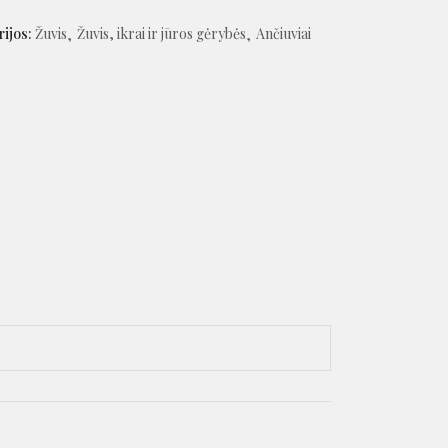
ijos:
Žuvis
Žuvis, ikrai ir jūros gėrybės
Ančiuviai