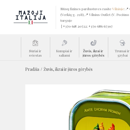
Mūsų fizines parduotuves rasite
Vilniuje
:📍
(Verkių g. 29B),📍 Vilnius Outlet (V. Pociūno
turguje
|
+370 618 20722; +370 686 67397
Sūriai ir 
Kumpiai ir 
Žuvis, ikrai ir 
Trumai ir
sviestas
saliami
jūros gėrybės
grybai
Pradžia
Žuvis, ikrai ir jūros gėrybės