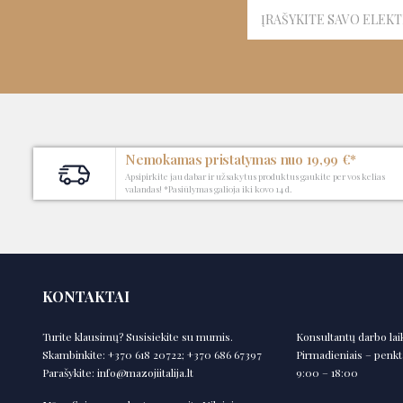
Nemokamas pristatymas nuo 19,99 €*
Apsipirkite jau dabar ir užsakytus produktus gaukite per vos kelias
valandas! *Pasiūlymas galioja iki kovo 14 d.
KONTAKTAI
Turite klausimų? Susisiekite su mumis.
Konsultantų darbo lai
Skambinkite:
+370 618 20722; +370 686 67397
Pirmadieniais – penkt
Parašykite:
info@mazojiitalija.lt
9:00 – 18:00