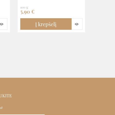
100 g
5,90
€
Į krepšelį
UKITE
i!