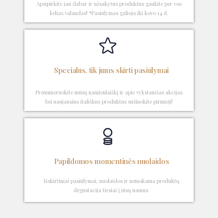
Apsipirkite jau dabar ir užsakytus produktus gaukite per vos
kelias valandas! *Pasiūlymas galioja iki kovo 14 d.
Specialūs, tik jums skirti pasiūlymai
Prenumeruokite mūsų naujienlaiškį ir apie vykstančias akcijas
bei naujausius itališkus produktus sužinokite pirmieji!
Papildomos momentinės nuolaidos
Išskirtiniai pasiūlymai, nuolaidos ir nemokama produktų
degustacija tiesiai į jūsų namus.