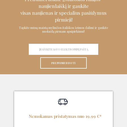
naujienlaiškį ir
gaukite
visas naujienas ir specialius pasiūlymus
pirmieji!
Tapkite mūsų maistą mylinčios itališkos šeimos dalimi ir gaukite
nuolaidą pirmam apsipirkimui!
PRENUMERUOTI
Nemokamas pristatymas nuo 19,99 €*