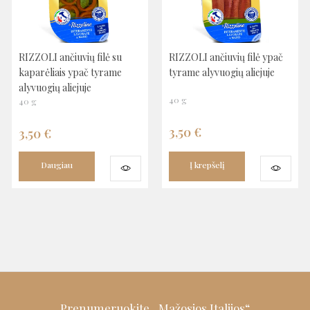
RIZZOLI ančiuvių filė su
RIZZOLI ančiuvių filė ypač
kaparėliais ypač tyrame
tyrame alyvuogių aliejuje
alyvuogių aliejuje
40 g
40 g
3,50
€
3,50
€
Daugiau
Į krepšelį
Prenumeruokite „Mažosios Italijos“