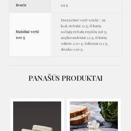
Svoris
125 g
Energetinė vertė 1055 kJ / 255
kcal, riebalai 22 g, iš kurių
Maistinė vertė
sočiųjų riebalų rūgščių 15,8 g,
100 g
angliavandeniai 2,1 g, iš kurių
cukrūs 2,00 g, baltymai 12.1 g,
druska 0,69 g.
PANAŠŪS PRODUKTAI