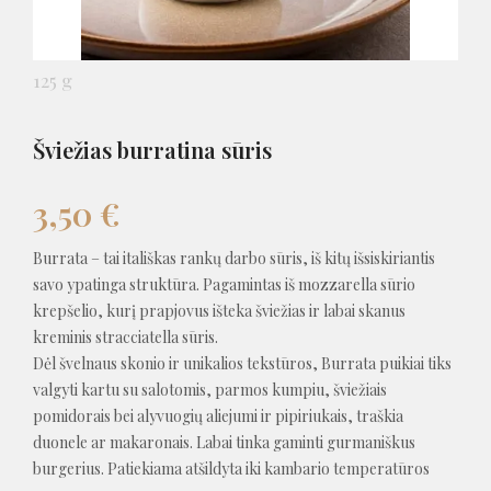
125 g
Šviežias burratina sūris
3,50
€
Burrata – tai itališkas rankų darbo sūris, iš kitų išsiskiriantis
savo ypatinga struktūra. Pagamintas iš mozzarella sūrio
krepšelio, kurį prapjovus išteka šviežias ir labai skanus
kreminis stracciatella sūris.
Dėl švelnaus skonio ir unikalios tekstūros, Burrata puikiai tiks
valgyti kartu su salotomis, parmos kumpiu, šviežiais
pomidorais bei alyvuogių aliejumi ir pipiriukais, traškia
duonele ar makaronais. Labai tinka gaminti gurmaniškus
burgerius. Patiekiama atšildyta iki kambario temperatūros