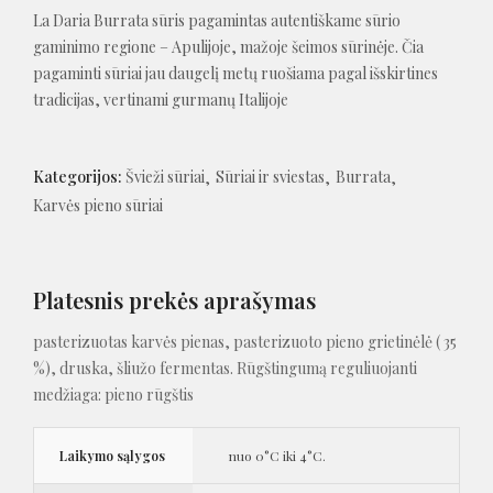
La Daria Burrata sūris pagamintas autentiškame sūrio
gaminimo regione – Apulijoje, mažoje šeimos sūrinėje. Čia
pagaminti sūriai jau daugelį metų ruošiama pagal išskirtines
tradicijas, vertinami gurmanų Italijoje
Kategorijos:
Švieži sūriai
Sūriai ir sviestas
Burrata
Karvės pieno sūriai
Platesnis prekės aprašymas
pasterizuotas karvės pienas, pasterizuoto pieno grietinėlė ( 35
%), druska, šliužo fermentas. Rūgštingumą reguliuojanti
medžiaga: pieno rūgštis
Laikymo sąlygos
nuo 0°C iki 4°C.