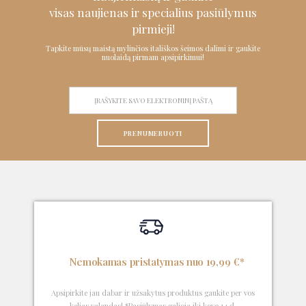
visas naujienas ir specialius pasiūlymus
pirmieji!
Tapkite mūsų maistą mylinčios itališkos šeimos dalimi ir gaukite
nuolaidą pirmam apsipirkimui!
PRENUMERUOTI
Nemokamas pristatymas nuo 19,99 €*
Apsipirkite jau dabar ir užsakytus produktus gaukite per vos
kelias valandas! *Pasiūlymas galioja iki kovo 14 d.