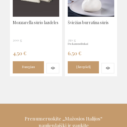
Mozzarella sūrio lazdeles
Šviežias burratina sūris
200 g
250 g
du kamuoliukai
4,50
€
6,50
€
Daugiau
Į krepšelį
Prenumeruokite „Mažosios Italijos“
naujienlaiškį ir
gaukite