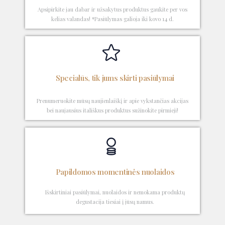
Apsipirkite jau dabar ir užsakytus produktus gaukite per vos
kelias valandas! *Pasiūlymas galioja iki kovo 14 d.
Specialūs, tik jums skirti pasiūlymai
Prenumeruokite mūsų naujienlaiškį ir apie vykstančias akcijas
bei naujausius itališkus produktus sužinokite pirmieji!
Papildomos momentinės nuolaidos
Išskirtiniai pasiūlymai, nuolaidos ir nemokama produktų
degustacija tiesiai į jūsų namus.