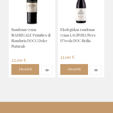
Raudonas vynas
Ekologiškas raudonas
MADRIGALE Primitivo di
vynas LAGNUSA Nero
Manduria DOCG Dolce
D’Avola DOC Sicilia
Naturale
21,00
€
22,00
€
Į krepšelį
Į krepšelį