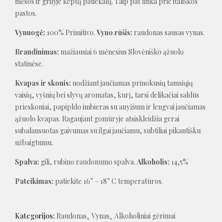
mėsos ir grilyje keptų patiekalų. Taip pat tinka prie itališkos
pastos.
Vynuogė:
100% Primitivo.
Vyno rūšis:
raudonas sausas vynas.
Brandinimas:
mažiausiai 6 mėnesius Slovėniško ąžuolo
statinėse.
Kvapas ir skonis:
uodžiant jaučiamas prinokusių tamsiųjų
vaisių, vyšnių bei slyvų aromatas, kurį, tarsi delikačiai saldūs
prieskoniai, papipldo imbieras su anyžium ir lengvai jaučiamas
ąžuolo kvapas. Ragaujant gomūryje atsiskleidžia gerai
subalansuotas gaivumas su ilgai jaučiamu, subtiliai pikantišku
užbaigtumu.
Spalva:
gili, rubino raudonumo spalva.
Alkoholis:
14,5%
Pateikimas:
patiekite 16° – 18° C temperatūros.
Kategorijos:
Raudonas
Vynas
Alkoholiniai gėrimai