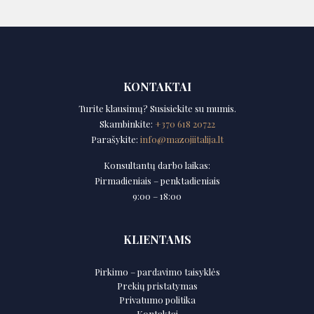
KONTAKTAI
Turite klausimų? Susisiekite su mumis.
Skambinkite:
+370 618 20722
Parašykite:
info@mazojiitalija.lt
Konsultantų darbo laikas:
Pirmadieniais – penktadieniais
9:00 – 18:00
KLIENTAMS
Pirkimo – pardavimo taisyklės
Prekių pristatymas
Privatumo politika
Kontaktai