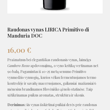
Raudonas vynas LIRICA Primitivo di
Manduria DOC
16,00
€
Prašmatnus bei elegantiškas raudonasis vynas, laimėjęs
Gambero Rosso
apdovonajimą, o vyno kritikų vertinamas net
90 balų. Pagamintas iš 10-25 metų senumo Primitivo
vynmedžio vynuogių, kurios vėliau fermentuojamos termo
kontrolėje ir savaitę maceruojamos, galiausiai mažiausiai 6
mėnesius brandinamos Slovėniško ąžuolo statinėse. Taip
užtikrinamas puikus aromatas, struktūra ir skonis.
Derinimas:
šis vynas išskirtinai puikiai derės prie raudonas