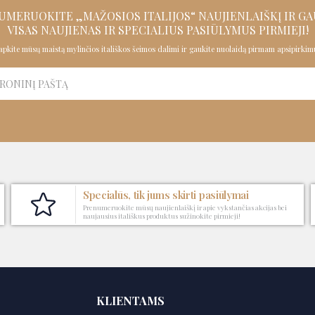
UMERUOKITE „MAŽOSIOS ITALIJOS“ NAUJIENLAIŠKĮ IR
GA
VISAS NAUJIENAS IR SPECIALIUS PASIŪLYMUS PIRMIEJI!
apkite mūsų maistą mylinčios itališkos šeimos dalimi ir gaukite nuolaidą pirmam apsipirkimu
Specialūs, tik jums skirti pasiūlymai
Prenumeruokite mūsų naujienlaiškį ir apie vykstančias akcijas bei
naujausius itališkus produktus sužinokite pirmieji!
KLIENTAMS