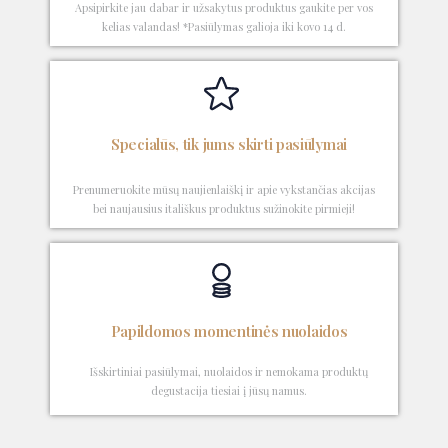
Apsipirkite jau dabar ir užsakytus produktus gaukite per vos
kelias valandas! *Pasiūlymas galioja iki kovo 14 d.
Specialūs, tik jums skirti pasiūlymai
Prenumeruokite mūsų naujienlaiškį ir apie vykstančias akcijas
bei naujausius itališkus produktus sužinokite pirmieji!
Papildomos momentinės nuolaidos
Išskirtiniai pasiūlymai, nuolaidos ir nemokama produktų
degustacija tiesiai į jūsų namus.