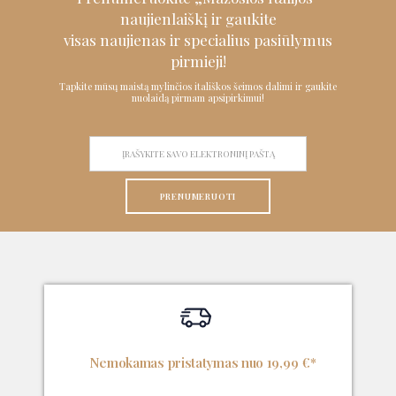
naujienlaiškį ir
gaukite
visas naujienas ir specialius pasiūlymus
pirmieji!
Tapkite mūsų maistą mylinčios itališkos šeimos dalimi ir gaukite
nuolaidą pirmam apsipirkimui!
PRENUMERUOTI
Nemokamas pristatymas nuo 19,99 €*