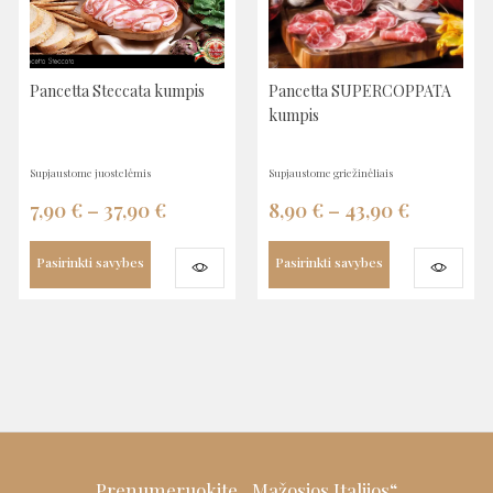
Pancetta Steccata kumpis
Pancetta SUPERCOPPATA
kumpis
supjaustome juostelėmis
supjaustome griežinėliais
7,90
€
–
37,90
€
8,90
€
–
43,90
€
Pasirinkti savybes
Pasirinkti savybes
Prenumeruokite „Mažosios Italijos“